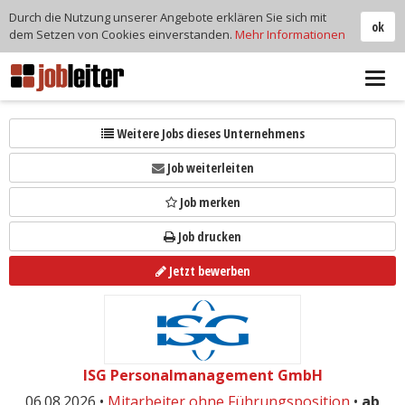
Durch die Nutzung unserer Angebote erklären Sie sich mit
ok
dem Setzen von Cookies einverstanden.
Mehr Informationen
Tog
navi
Weitere Jobs dieses Unternehmens
Job weiterleiten
Job merken
Job drucken
Jetzt bewerben
ISG Personalmanagement GmbH
06.08.2026 •
Mitarbeiter ohne Führungsposition
•
ab