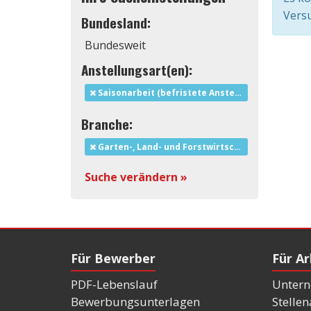
Versu
Bundesland:
Bundesweit
Anstellungsart(en):
Saisonarbeit (befristete Anstellung)
Branche:
Garten-, Land- und Forstwirtschaft
Suche verändern »
Für Bewerber
Für A
PDF-Lebenslauf
Untern
Bewerbungsunterlagen
Stelle