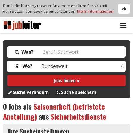
Durch die Nutzung unserer Angebote erklären Sie sich mit
ok
dem Setzen von Cookies einverstanden.
Mehr Informationen
Tog
navi
Was?
Wo?
Jobs finden »
Suche verändern
Suche speichern
0
Jobs als
Saisonarbeit (befristete
Anstellung)
aus
Sicherheitsdienste
Ihre Sucheinstellungen