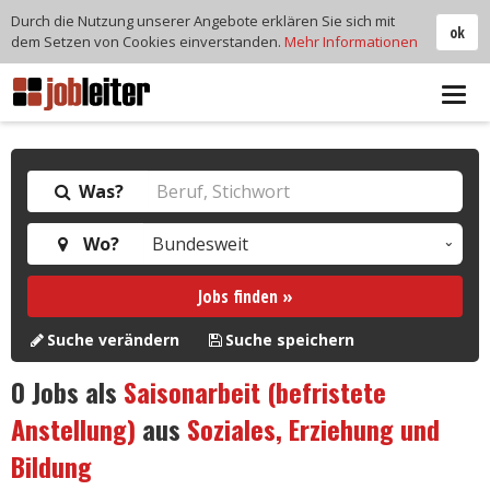
Durch die Nutzung unserer Angebote erklären Sie sich mit
ok
dem Setzen von Cookies einverstanden.
Mehr Informationen
Tog
navi
Was?
Wo?
Jobs finden »
Suche verändern
Suche speichern
0
Jobs als
Saisonarbeit (befristete
Anstellung)
aus
Soziales, Erziehung und
Bildung