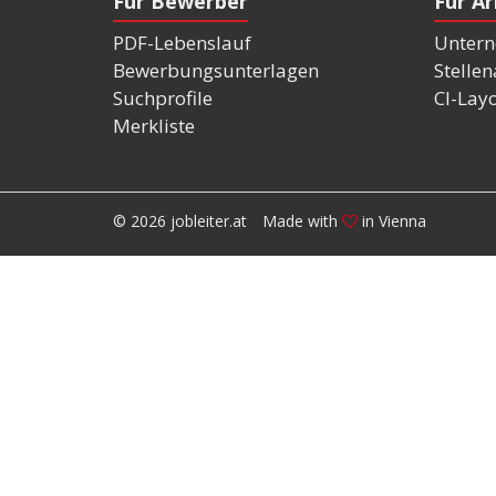
Für Bewerber
Für A
PDF-Lebenslauf
Untern
Bewerbungsunterlagen
Stelle
Suchprofile
CI-Lay
Merkliste
© 2026 jobleiter.at
Made with
in Vienna