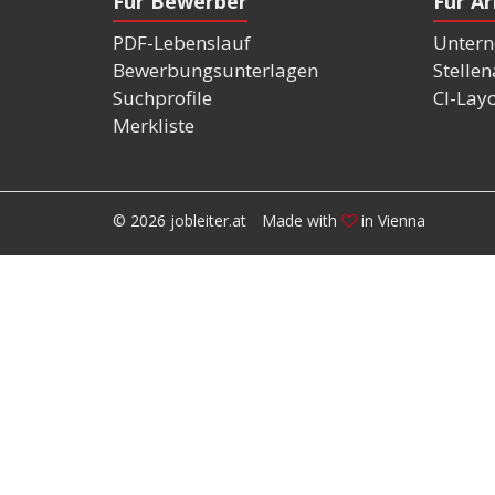
Für Bewerber
Für A
PDF-Lebenslauf
Untern
Bewerbungsunterlagen
Stelle
Suchprofile
CI-Lay
Merkliste
© 2026 jobleiter.at
Made with
in Vienna