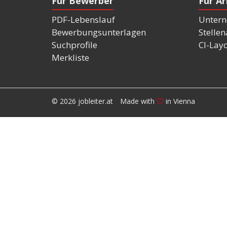
Für Bewerber
Für A
PDF-Lebenslauf
Untern
Bewerbungsunterlagen
Stelle
Suchprofile
CI-Lay
Merkliste
© 2026 jobleiter.at
Made with
in Vienna