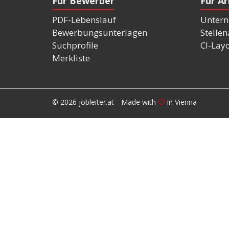
Für Bewerber
Für A
PDF-Lebenslauf
Untern
Bewerbungsunterlagen
Stelle
Suchprofile
CI-Lay
Merkliste
© 2026 jobleiter.at
Made with
in Vienna