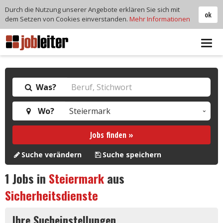
Durch die Nutzung unserer Angebote erklären Sie sich mit
ok
dem Setzen von Cookies einverstanden.
Mehr Informationen
Tog
navi
Was?
Wo?
Jobs finden »
Suche verändern
Suche speichern
1
Jobs in
Steiermark
aus
Sicherheitsdienste
Ihre Sucheinstellungen