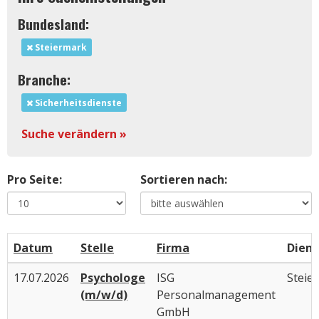
Bundesland:
Steiermark
Branche:
Sicherheitsdienste
Suche verändern »
Pro Seite:
Sortieren nach:
Datum
Stelle
Firma
Diens
17.07.2026
Psychologe
ISG
Steie
(m/w/d)
Personalmanagement
GmbH