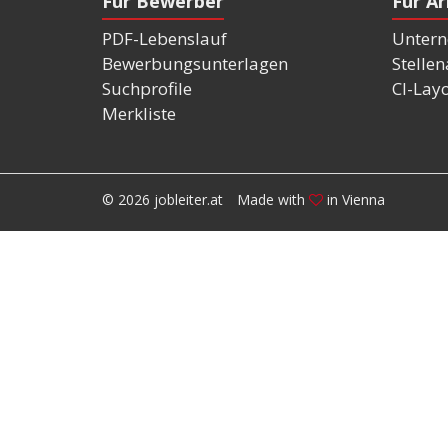
Für Bewerber
Für A
PDF-Lebenslauf
Untern
Bewerbungsunterlagen
Stelle
Suchprofile
CI-Lay
Merkliste
© 2026 jobleiter.at
Made with
in Vienna