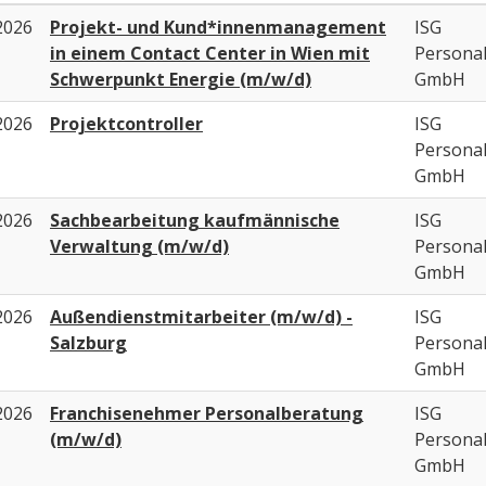
2026
Projekt- und Kund*innenmanagement
ISG
in einem Contact Center in Wien mit
Persona
Schwerpunkt Energie (m/w/d)
GmbH
2026
Projektcontroller
ISG
Persona
GmbH
2026
Sachbearbeitung kaufmännische
ISG
Verwaltung (m/w/d)
Persona
GmbH
2026
Außendienstmitarbeiter (m/w/d) -
ISG
Salzburg
Persona
GmbH
2026
Franchisenehmer Personalberatung
ISG
(m/w/d)
Persona
GmbH