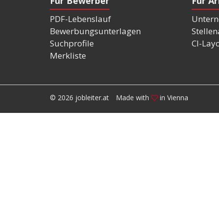
Für Bewerber
Für A
PDF-Lebenslauf
Untern
Bewerbungsunterlagen
Stelle
Suchprofile
CI-Lay
Merkliste
© 2026 jobleiter.at
Made with
in Vienna