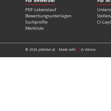
Für Bewerber
Für A
PDF-Lebenslauf
Untern
Bewerbungsunterlagen
Stelle
Suchprofile
CI-Lay
Merkliste
© 2026 jobleiter.at
Made with
in Vienna