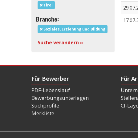
Tirol
29.07.
Branche:
17.07.
Soziales, Erziehung und Bildung
Suche verändern »
Für Bewerber
Für A
PDF-Lebenslauf
Untern
Bewerbungsunterlagen
Stelle
Suchprofile
CI-Lay
Merkliste