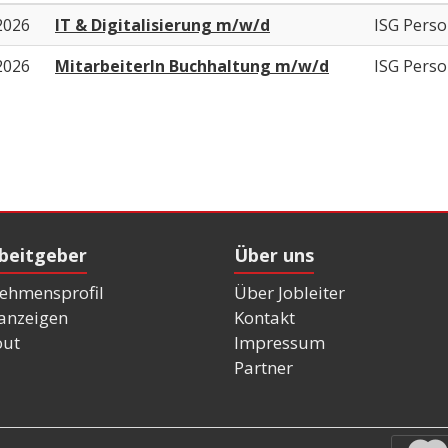
2026
IT & Digitalisierung m/w/d
ISG Pers
2026
MitarbeiterIn Buchhaltung m/w/d
ISG Pers
rbeitgeber
Über uns
ehmensprofil
Über Jobleiter
nanzeigen
Kontakt
out
Impressum
Partner