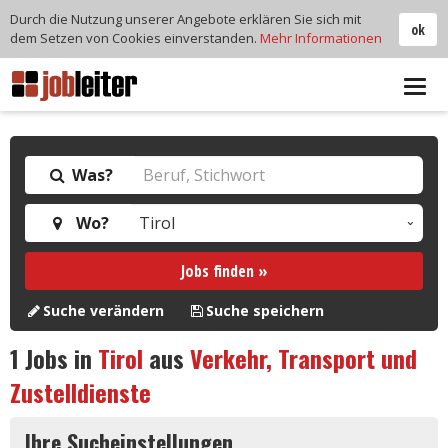
Durch die Nutzung unserer Angebote erklären Sie sich mit
ok
dem Setzen von Cookies einverstanden.
Mehr Informationen
Tog
navi
Was?
Wo?
Jobs finden »
Suche verändern
Suche speichern
1
Jobs in
Tirol
aus
Verkehr, Transport und
Zustelldienste
Ihre Sucheinstellungen