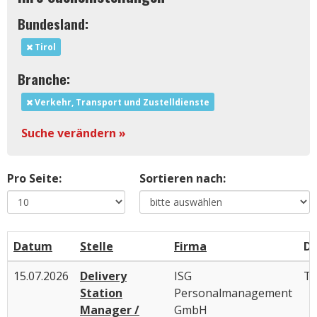
Bundesland:
Tirol
Branche:
Verkehr, Transport und Zustelldienste
Suche verändern »
Pro Seite:
Sortieren nach:
Datum
Stelle
Firma
Di
15.07.2026
Delivery
ISG
Ti
Station
Personalmanagement
Manager /
GmbH