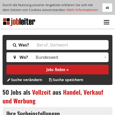
Durch die Nutzung unserer Angebote erklären Sie sich mit
ok
dem Setzen von Cookies einverstanden.
Mehr Informationen
Tog
navi
Was?
Wo?
Jobs finden »
Suche verändern
Suche speichern
50
Jobs als
Vollzeit
aus
Handel, Verkauf
und Werbung
Ihre Sucheinstellungen