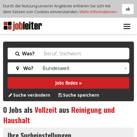
Durch die Nutzung unserer Angebote erklären Sie sich mit
ok
dem Setzen von Cookies einverstanden.
Mehr Informationen
Tog
navi
Was?
Wo?
Jobs finden »
Suche verändern
Suche speichern
0
Jobs als
Vollzeit
aus
Reinigung und
Haushalt
Ihre Sucheinstellungen