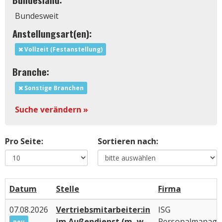
Bundesweit
Anstellungsart(en):
Vollzeit (Festanstellung)
Branche:
Sonstige Branchen
Suche verändern »
Pro Seite:
Sortieren nach:
Datum
Stelle
Firma
07.08.2026
Vertriebsmitarbeiter:in
ISG
im Außendienst (m, w,
Personalmanag
neu