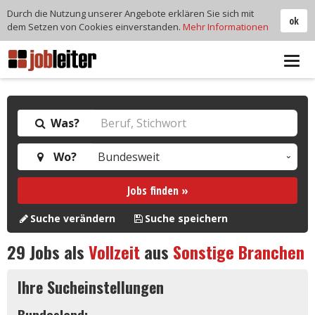
Durch die Nutzung unserer Angebote erklären Sie sich mit
ok
dem Setzen von Cookies einverstanden.
Mehr Informationen
Tog
navi
Was?
Wo?
Jobs finden »
Suche verändern
Suche speichern
29
Jobs als
Vollzeit
aus
Sonstige Branchen
Ihre Sucheinstellungen
Bundesland: