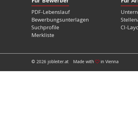
Für Bewerber
Für A
PDF-Lebenslauf
Untern
Bewerbungsunterlagen
Stelle
Suchprofile
CI-Lay
Merkliste
© 2026 jobleiter.at
Made with
in Vienna