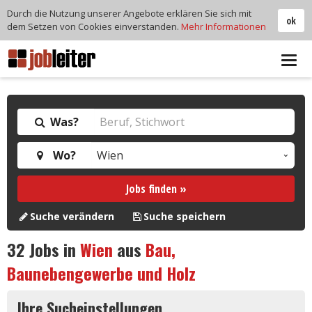
Durch die Nutzung unserer Angebote erklären Sie sich mit
ok
dem Setzen von Cookies einverstanden.
Mehr Informationen
Tog
navi
Was?
Wo?
Jobs finden »
Suche verändern
Suche speichern
32
Jobs in
Wien
aus
Bau,
Baunebengewerbe und Holz
Ihre Sucheinstellungen