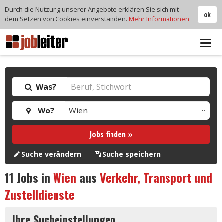
Durch die Nutzung unserer Angebote erklären Sie sich mit
ok
dem Setzen von Cookies einverstanden.
Mehr Informationen
Tog
navi
Was?
Wo?
Jobs finden »
Suche verändern
Suche speichern
11
Jobs in
Wien
aus
Verkehr, Transport und
Zustelldienste
Ihre Sucheinstellungen