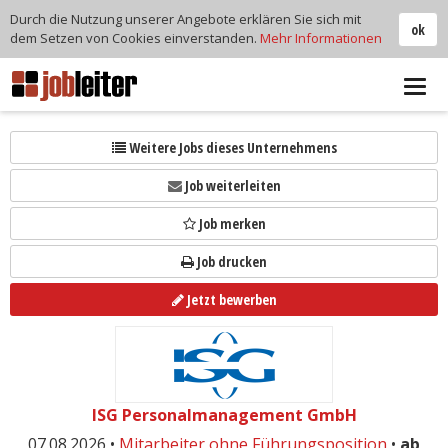
Durch die Nutzung unserer Angebote erklären Sie sich mit
ok
dem Setzen von Cookies einverstanden.
Mehr Informationen
Tog
navi
Weitere Jobs dieses Unternehmens
Job weiterleiten
Job merken
Job drucken
Jetzt bewerben
ISG Personalmanagement GmbH
07.08.2026 •
Mitarbeiter ohne Führungsposition
•
ab