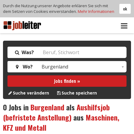
Durch die Nutzung unserer Angebote erklären Sie sich mit
ok
dem Setzen von Cookies einverstanden.
Mehr Informationen
Tog
navi
Was?
Wo?
Jobs finden »
Suche verändern
Suche speichern
0
Jobs in
Burgenland
als
Aushilfsjob
(befristete Anstellung)
aus
Maschinen,
KFZ und Metall