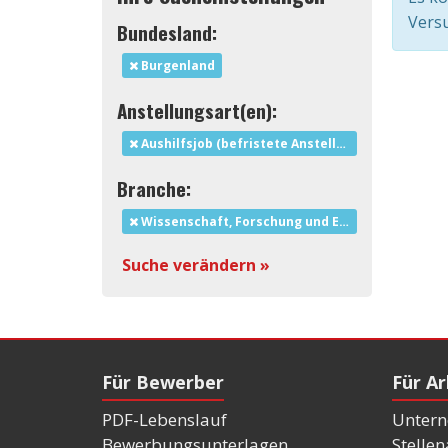
Versu
Bundesland:
Burgenland
Anstellungsart(en):
Aushilfsjob (befristete Anstellung)
Branche:
Wissenschaft, Forschung und Entwicklung
Suche verändern »
Für Bewerber
Für A
PDF-Lebenslauf
Untern
Bewerbungsunterlagen
Stelle