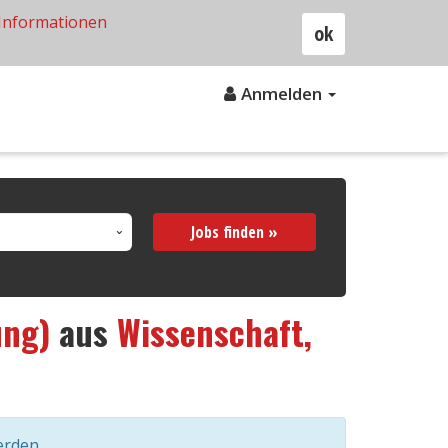
Informationen
ok
Anmelden
Jobs finden »
ung)
aus
Wissenschaft,
erden.