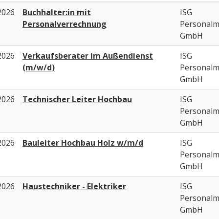
2026
Buchhalter:in mit
ISG
Personalverrechnung
Personal
GmbH
2026
Verkaufsberater im Außendienst
ISG
(m/w/d)
Personal
GmbH
2026
Technischer Leiter Hochbau
ISG
Personal
GmbH
2026
Bauleiter Hochbau Holz w/m/d
ISG
Personal
GmbH
2026
Haustechniker - Elektriker
ISG
Personal
GmbH