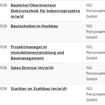
2026
Bauleiter/Obermonteur
ISG
Elektrotechnik für Industrieprojekte
Personal
m/w/d
GmbH
2026
Bautechniker:in Hochbau
ISG
Personal
GmbH
2026
Projektmanager:in
ISG
Immobilienentwicklung und
Personal
Baumanagement
GmbH
2026
Sales Director (m/w/d)
ISG
Personal
GmbH
2026
Statiker im Stahlbau (m/w/d)
ISG
Personal
GmbH