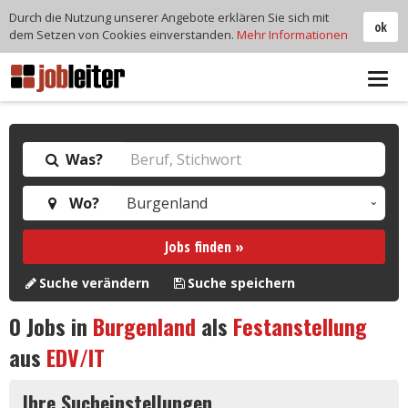
Durch die Nutzung unserer Angebote erklären Sie sich mit
ok
dem Setzen von Cookies einverstanden.
Mehr Informationen
Tog
navi
Was?
Wo?
Jobs finden »
Suche verändern
Suche speichern
0
Jobs in
Burgenland
als
Festanstellung
aus
EDV/IT
Ihre Sucheinstellungen