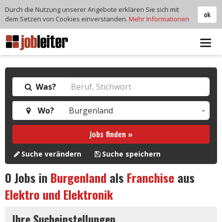
Durch die Nutzung unserer Angebote erklären Sie sich mit
ok
dem Setzen von Cookies einverstanden.
Mehr Informationen
Tog
navi
Was?
Wo?
Jobs finden »
Suche verändern
Suche speichern
0
Jobs in
Burgenland
als
Franchise
aus
Elektro und Elektronik
Ihre Sucheinstellungen