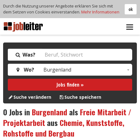
Durch die Nutzung unserer Angebote erklären Sie sich mit
ok
dem Setzen von Cookies einverstanden.
Mehr Informationen
Tog
navi
Was?
Wo?
Jobs finden »
Suche verändern
Suche speichern
0
Jobs in
Burgenland
als
Freie Mitarbeit /
Projektarbeit
aus
Chemie, Kunststoffe,
Rohstoffe und Bergbau