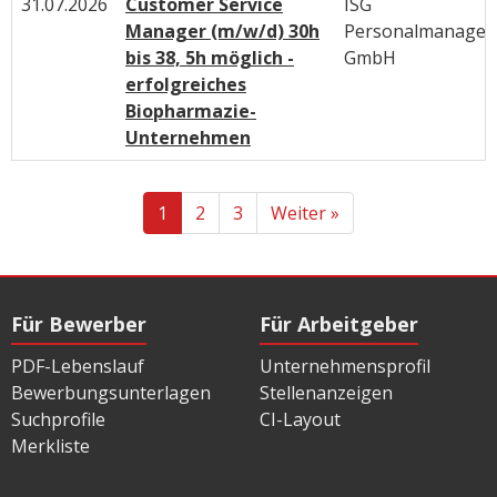
31.07.2026
Customer Service
ISG
Manager (m/w/d) 30h
Personalmanage
bis 38, 5h möglich -
GmbH
erfolgreiches
Biopharmazie-
Unternehmen
1
2
3
Weiter »
Für Bewerber
Für Arbeitgeber
PDF-Lebenslauf
Unternehmensprofil
Bewerbungsunterlagen
Stellenanzeigen
Suchprofile
CI-Layout
Merkliste