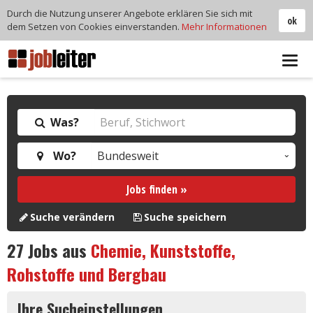
Durch die Nutzung unserer Angebote erklären Sie sich mit
ok
dem Setzen von Cookies einverstanden.
Mehr Informationen
Tog
navi
Was?
Wo?
Jobs finden »
Suche verändern
Suche speichern
27
Jobs aus
Chemie, Kunststoffe,
Rohstoffe und Bergbau
Ihre Sucheinstellungen