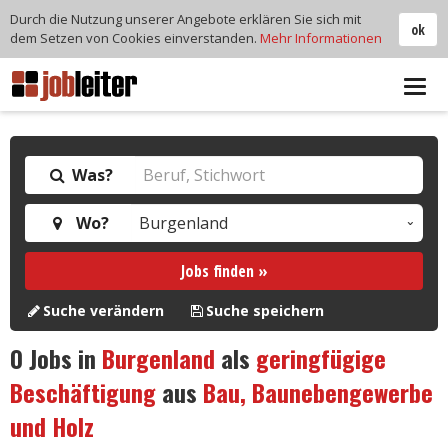
Durch die Nutzung unserer Angebote erklären Sie sich mit
ok
dem Setzen von Cookies einverstanden.
Mehr Informationen
Tog
navi
Was?
Wo?
Jobs finden »
Suche verändern
Suche speichern
0
Jobs in
Burgenland
als
geringfügige
Beschäftigung
aus
Bau, Baunebengewerbe
und Holz