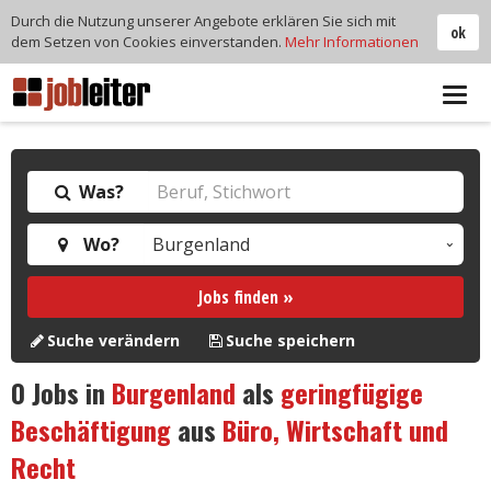
Durch die Nutzung unserer Angebote erklären Sie sich mit
ok
dem Setzen von Cookies einverstanden.
Mehr Informationen
Tog
navi
Was?
Wo?
Jobs finden »
Suche verändern
Suche speichern
0
Jobs in
Burgenland
als
geringfügige
Beschäftigung
aus
Büro, Wirtschaft und
Recht