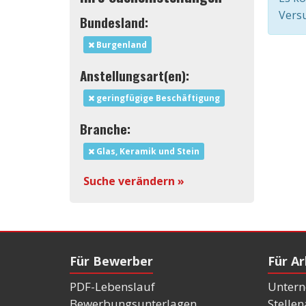
Versu
Bundesland:
Burgenland
Anstellungsart(en):
geringfügige Beschäftigung
Branche:
Glas, Keramik und Stein
Suche verändern »
Für Bewerber
Für A
PDF-Lebenslauf
Untern
Bewerbungsunterlagen
Stelle