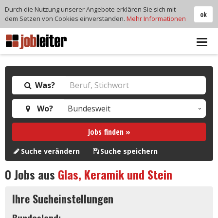
Durch die Nutzung unserer Angebote erklären Sie sich mit
ok
dem Setzen von Cookies einverstanden.
Mehr Informationen
Tog
navi
Was?
Wo?
Jobs finden »
Suche verändern
Suche speichern
0
Jobs aus
Glas, Keramik und Stein
Ihre Sucheinstellungen
Bundesland: