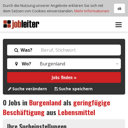
Durch die Nutzung unserer Angebote erklären Sie sich mit
ok
dem Setzen von Cookies einverstanden.
Mehr Informationen
Tog
navi
Was?
Wo?
Jobs finden »
Suche verändern
Suche speichern
0
Jobs in
Burgenland
als
geringfügige
Beschäftigung
aus
Lebensmittel
Ihre Sucheinstellungen