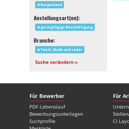
Burgenland
Anstellungsart(en):
geringfügige Beschäftigung
Branche:
Textil, Mode und Leder
Suche verändern »
Für Bewerber
Für A
PDF-Lebenslauf
Untern
Bewerbungsunterlagen
Stelle
Suchprofile
CI-Lay
Merkliste