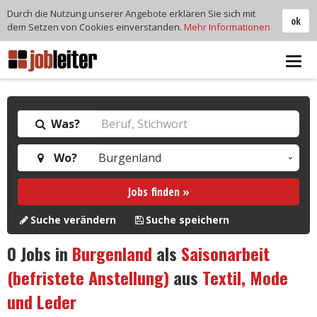
Durch die Nutzung unserer Angebote erklären Sie sich mit
ok
dem Setzen von Cookies einverstanden.
Mehr Informationen
Tog
navi
Was?
Wo?
Jobs finden »
Suche verändern
Suche speichern
0
Jobs in
Burgenland
als
Saisonarbeit
(befristete Anstellung)
aus
Textil, Mode
und Leder