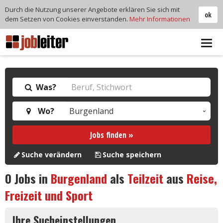
Durch die Nutzung unserer Angebote erklären Sie sich mit
ok
dem Setzen von Cookies einverstanden.
Mehr Informationen
Tog
navi
Was?
Wo?
Jobs finden »
Suche verändern
Suche speichern
0
Jobs in
Burgenland
als
Teilzeit
aus
Reise,
Freizeit und Sport
Ihre Sucheinstellungen