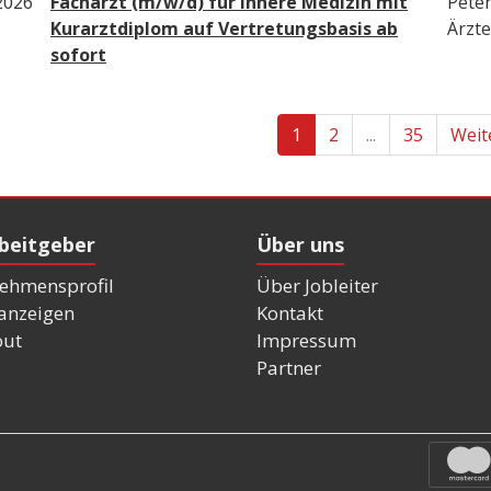
2026
Facharzt (m/w/d) für Innere Medizin mit
Peter
Kurarztdiplom auf Vertretungsbasis ab
Ärzte
sofort
1
2
...
35
Weit
rbeitgeber
Über uns
ehmensprofil
Über Jobleiter
nanzeigen
Kontakt
out
Impressum
Partner