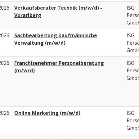
2026
Verkaufsberater Technik (m/w/d) -
ISG
Vorarlberg
Pers
Gmb
2026
Sachbearbeitung kaufmännische
ISG
Verwaltung (m/w/d)
Pers
Gmb
2026
Franchisenehmer Personalberatung
ISG
(m/w/d)
Pers
Gmb
2026
Online Marketing (m/w/d)
ISG
Pers
Gmb