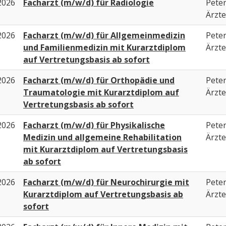
2026
Facharzt (m/w/d) für Radiologie
Peter
Ärzte
2026
Facharzt (m/w/d) für Allgemeinmedizin
Peter
und Familienmedizin mit Kurarztdiplom
Ärzte
auf Vertretungsbasis ab sofort
2026
Facharzt (m/w/d) für Orthopädie und
Peter
Traumatologie mit Kurarztdiplom auf
Ärzte
Vertretungsbasis ab sofort
2026
Facharzt (m/w/d) für Physikalische
Peter
Medizin und allgemeine Rehabilitation
Ärzte
mit Kurarztdiplom auf Vertretungsbasis
ab sofort
2026
Facharzt (m/w/d) für Neurochirurgie mit
Peter
Kurarztdiplom auf Vertretungsbasis ab
Ärzte
sofort