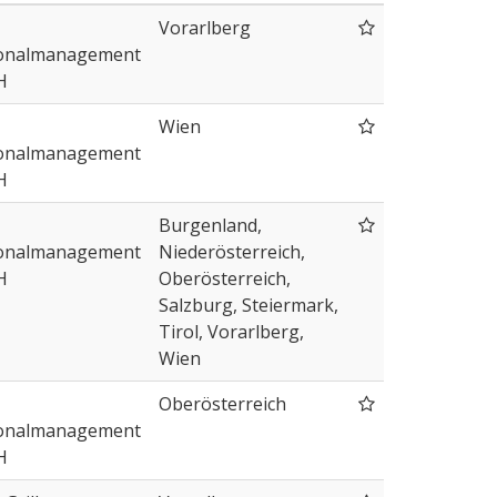
Vorarlberg
onalmanagement
H
Wien
onalmanagement
H
Burgenland,
onalmanagement
Niederösterreich,
H
Oberösterreich,
Salzburg, Steiermark,
Tirol, Vorarlberg,
Wien
Oberösterreich
onalmanagement
H