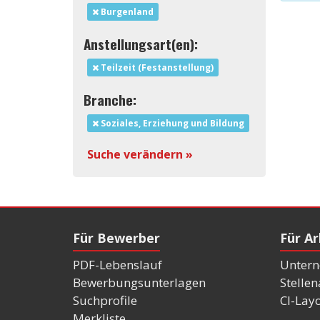
Burgenland
Anstellungsart(en):
Teilzeit (Festanstellung)
Branche:
Soziales, Erziehung und Bildung
Suche verändern »
Für Bewerber
Für A
PDF-Lebenslauf
Untern
Bewerbungsunterlagen
Stelle
Suchprofile
CI-Lay
Merkliste