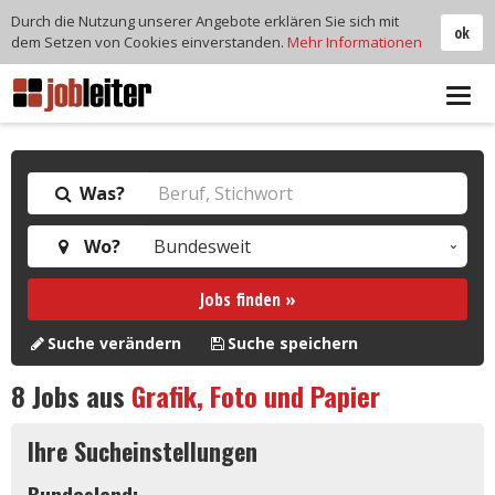
Durch die Nutzung unserer Angebote erklären Sie sich mit
ok
dem Setzen von Cookies einverstanden.
Mehr Informationen
Tog
navi
Was?
Wo?
Jobs finden »
Suche verändern
Suche speichern
8
Jobs aus
Grafik, Foto und Papier
Ihre Sucheinstellungen
Bundesland: