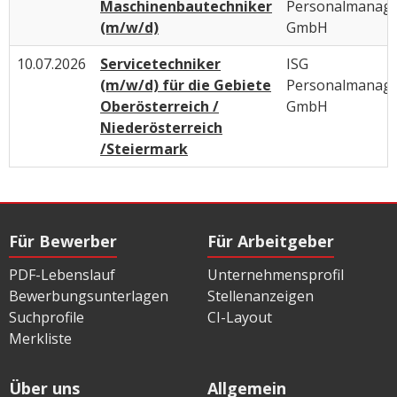
Maschinenbautechniker
Personalmanag
(m/w/d)
GmbH
10.07.2026
Servicetechniker
ISG
(m/w/d) für die Gebiete
Personalmanag
Oberösterreich /
GmbH
Niederösterreich
/Steiermark
Für Bewerber
Für Arbeitgeber
PDF-Lebenslauf
Unternehmensprofil
Bewerbungsunterlagen
Stellenanzeigen
Suchprofile
CI-Layout
Merkliste
Über uns
Allgemein