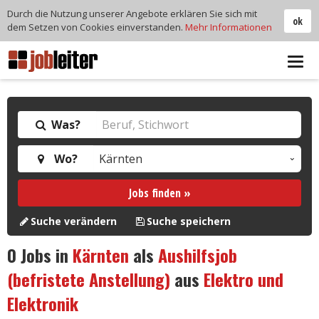
Durch die Nutzung unserer Angebote erklären Sie sich mit
ok
dem Setzen von Cookies einverstanden.
Mehr Informationen
Tog
navi
Was?
Wo?
Jobs finden »
Suche verändern
Suche speichern
0
Jobs in
Kärnten
als
Aushilfsjob
(befristete Anstellung)
aus
Elektro und
Elektronik