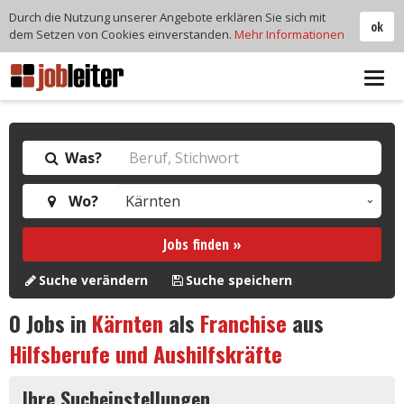
Durch die Nutzung unserer Angebote erklären Sie sich mit
ok
dem Setzen von Cookies einverstanden.
Mehr Informationen
Tog
navi
Was?
Wo?
Jobs finden »
Suche verändern
Suche speichern
0
Jobs in
Kärnten
als
Franchise
aus
Hilfsberufe und Aushilfskräfte
Ihre Sucheinstellungen