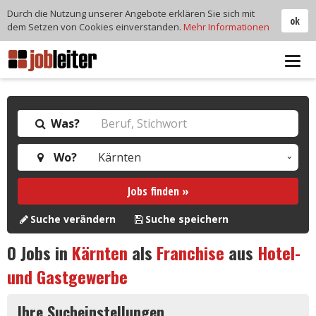
Durch die Nutzung unserer Angebote erklären Sie sich mit
ok
dem Setzen von Cookies einverstanden.
Mehr Informationen
Tog
navi
Was?
Wo?
Jobs finden »
Suche verändern
Suche speichern
0
Jobs in
Kärnten
als
Franchise
aus
Hotel-
und Gastgewerbe
Ihre Sucheinstellungen