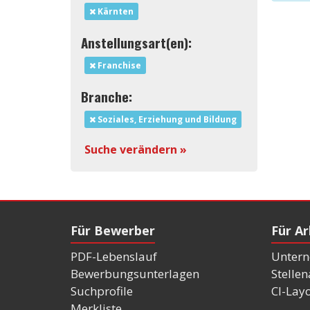
Kärnten
Anstellungsart(en):
Franchise
Branche:
Soziales, Erziehung und Bildung
Suche verändern »
Für Bewerber
Für A
PDF-Lebenslauf
Untern
Bewerbungsunterlagen
Stelle
Suchprofile
CI-Lay
Merkliste