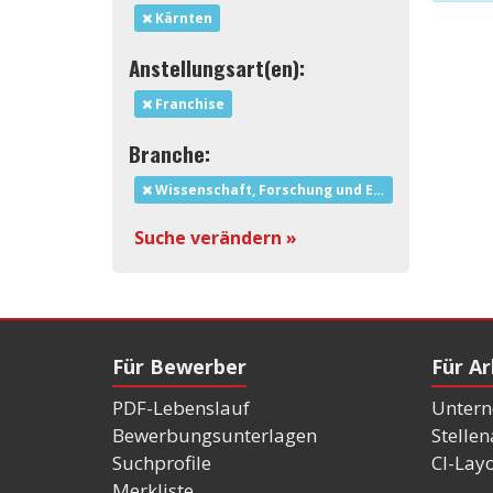
Kärnten
Anstellungsart(en):
Franchise
Branche:
Wissenschaft, Forschung und Entwicklung
Suche verändern »
Für Bewerber
Für A
PDF-Lebenslauf
Untern
Bewerbungsunterlagen
Stelle
Suchprofile
CI-Lay
Merkliste