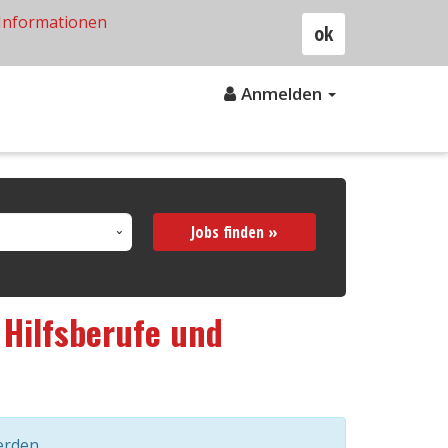
Informationen
ok
Anmelden
Jobs finden »
s
Hilfsberufe und
erden.