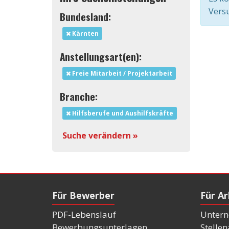
Versu
Bundesland:
Kärnten
Anstellungsart(en):
Freie Mitarbeit / Projektarbeit
Branche:
Hilfsberufe und Aushilfskräfte
Suche verändern »
Für Bewerber
Für A
PDF-Lebenslauf
Untern
Bewerbungsunterlagen
Stelle