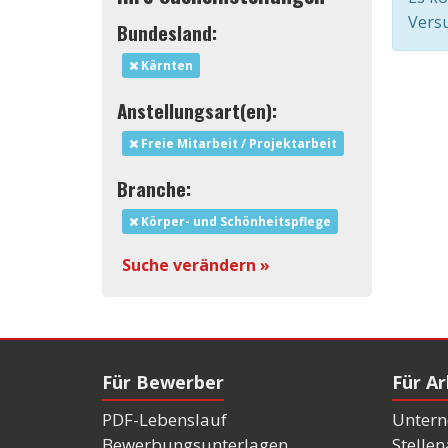
Versu
Bundesland:
Kärnten
Anstellungsart(en):
Freie Mitarbeit / Projektarbeit
Branche:
Körper- und Schönheitspflege
Suche verändern »
Für Bewerber
Für A
PDF-Lebenslauf
Untern
Bewerbungsunterlagen
Stelle