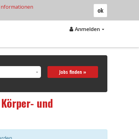
Informationen
ok
Anmelden
Jobs finden »
s
Körper- und
erden.