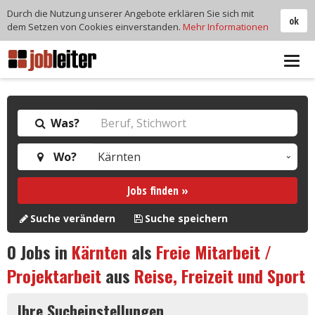
Durch die Nutzung unserer Angebote erklären Sie sich mit
ok
dem Setzen von Cookies einverstanden.
Mehr Informationen
Tog
navi
Was?
Wo?
Jobs finden »
Suche verändern
Suche speichern
0
Jobs in
Kärnten
als
Freie Mitarbeit /
Projektarbeit
aus
Reise, Freizeit und Sport
Ihre Sucheinstellungen