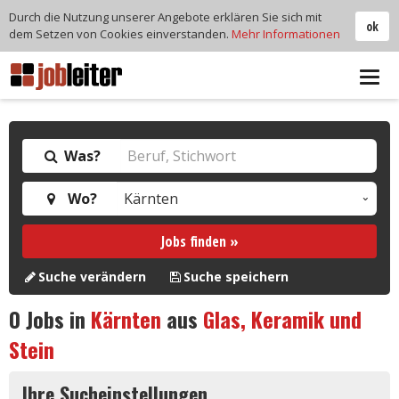
Durch die Nutzung unserer Angebote erklären Sie sich mit
ok
dem Setzen von Cookies einverstanden.
Mehr Informationen
Tog
navi
Was?
Wo?
Jobs finden »
Suche verändern
Suche speichern
0
Jobs in
Kärnten
aus
Glas, Keramik und
Stein
Ihre Sucheinstellungen