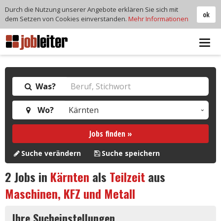
Durch die Nutzung unserer Angebote erklären Sie sich mit
ok
dem Setzen von Cookies einverstanden.
Mehr Informationen
Tog
navi
Was?
Wo?
Jobs finden »
Suche verändern
Suche speichern
2
Jobs in
Kärnten
als
Teilzeit
aus
Maschinen, KFZ und Metall
Ihre Sucheinstellungen