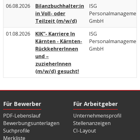
06.08.2026
Bilanzbuchhalter:in
ISG
in Voll- oder
Personalmanagemen
Teilzeit (m/w/d)
GmbH
01.08.2026
KIK“- Karriere In
ISG
Kärnten - Kärnten-
Personalmanagemen
RückkehrerInnen
GmbH
und –
zuzieherInnen
(m/w/d) gesucht!
Für Bewerber
Für Arbeitgeber
PDF-Lebenslauf
Unternehmensprofil
Bewerbungsunterlagen
Stellenanzeigen
Suchprofile
CI-Layout
Merkliste